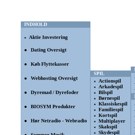
INDHOLD
Aktie Investering
●
Dating Oversigt
●
Køb Flyttekasser
●
SPIL
Webhosting Oversigt
●
Actionspil
●
Arkadespil
●
Dyremad / Dyrefoder
Bilspil
●
●
Børnespil
●
Klassiskespil
●
BIOSYM Produkter
●
Familiespil
●
Kortspil
●
Hør Netradio - Webradio
●
Multiplayer
●
Skakspil
●
Skydespil
●
Sommer Musik
●