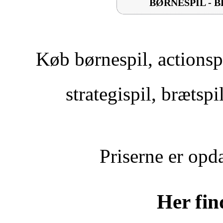
BØRNESPIL - B
Køb børnespil, actionspil
strategispil, brætspi
Priserne er opd
Her fi