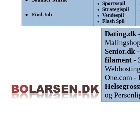
Sportsspil
●
Strategispil
●
Find Job
●
Vendespil
●
Flash Spil
●
Dating.dk 
Malingshop
Senior.dk 
filament -
Webhosting
One.com - 
Helsegrossi
og Personl