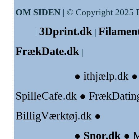
OM SIDEN
| © Copyright 2025 
3Dprint.dk
Filamen
|
|
FrækDate.dk
|
ithjælp.dk
●
SpilleCafe.dk
FrækDatin
●
BilligVærktøj.dk
●
Snor.dk
M
●
●