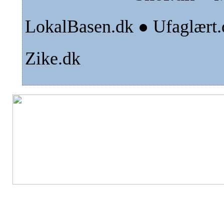
LokalBasen.dk
Ufaglært.
●
Zike.dk