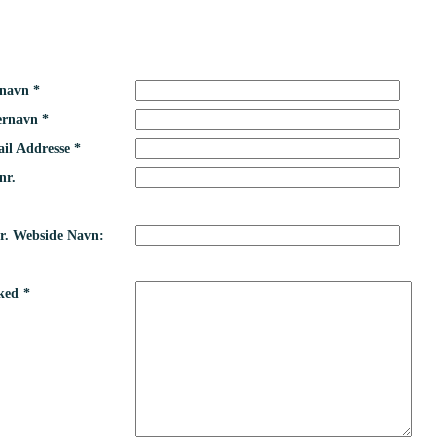
navn *
ernavn *
il Addresse *
nr.
r. Webside Navn:
ked *