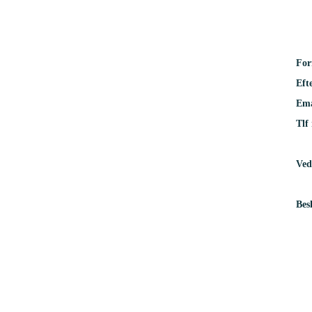
For
Eft
Ema
Tlf 
Ved
Bes