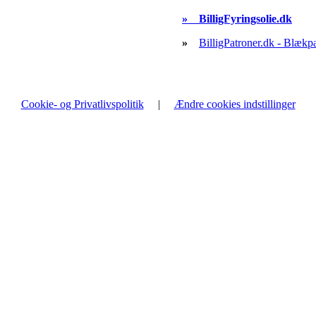
»
BilligFyringsolie.dk
»
BilligPatroner.dk - Blækp
Cookie- og Privatlivspolitik
|
Ændre cookies indstillinger