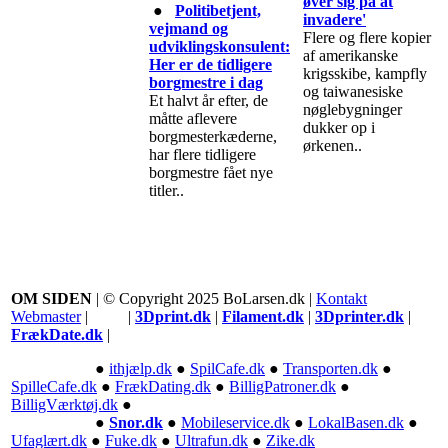
øver sig på at
●
Politibetjent,
invadere'
vejmand og
Flere og flere kopier
udviklingskonsulent:
af amerikanske
Her er de tidligere
krigsskibe, kampfly
borgmestre i dag
og taiwanesiske
Et halvt år efter, de
nøglebygninger
måtte aflevere
dukker op i
borgmesterkæderne,
ørkenen..
har flere tidligere
borgmestre fået nye
titler..
OM SIDEN
| © Copyright 2025 BoLarsen.dk |
Kontakt
Webmaster
| |
3Dprint.dk
|
Filament.dk
|
3Dprinter.dk
|
FrækDate.dk
|
●
ithjælp.dk
●
SpilCafe.dk
●
Transporten.dk
●
SpilleCafe.dk
●
FrækDating.dk
●
BilligPatroner.dk
●
BilligVærktøj.dk
●
●
Snor.dk
●
Mobileservice.dk
●
LokalBasen.dk
●
Ufaglært.dk
●
Fuke.dk
●
Ultrafun.dk
●
Zike.dk