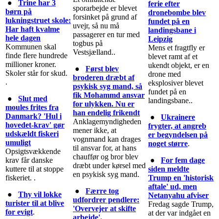
●
Trine har 3
ferie efter
sporarbejde er blevet
børn på
dronebombe blev
forsinket på grund af
lukningstruet skole:
fundet på en
uvejr, så nu må
Har haft kvalme
landingsbane i
passagerer en tur med
hele dagen
Leipzig
togbus på
Kommunen skal
Mens et fragtfly er
Vestsjælland..
finde flere hundrede
blevet ramt af et
millioner kroner.
ukendt objekt, er en
●
Først blev
Skoler står for skud.
drone med
broderen dræbt af
.
eksplosiver blevet
psykisk syg mand, så
fundet på en
fik Mohammd ansvar
●
Slut med
landingsbane..
for ulykken. Nu er
moules frites fra
han endelig frikendt
Danmark? 'Hul i
●
Ukrainere
Anklagemyndigheden
hovedet-krav' gør
frygter, at angreb
mener ikke, at
udskældt fiskeri
er begyndelsen på
vognmand kan drages
umuligt
noget større
.
til ansvar for, at hans
Opsigtsvækkende
chauffør og bror blev
krav får danske
●
For fem dage
dræbt under kørsel med
kuttere til at stoppe
siden meldte
en psykisk syg mand.
fiskeriet. .
Trump en 'historisk
aftale' ud, men
●
Færre tog
●
Thy vil lokke
Netanyahu afviser
udfordrer pendlere:
turister til at blive
Fredag sagde Trump,
'Overvejer at skifte
for evigt
.
at der var indgået en
arbejde'.