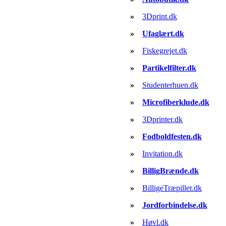
»
3Dprint.dk
»
Ufaglært.dk
»
Fiskegrejet.dk
»
Partikelfilter.dk
»
Studenterhuen.dk
»
Microfiberklude.dk
»
3Dprinter.dk
»
Fodboldfesten.dk
»
Invitation.dk
»
BilligBrænde.dk
»
BilligeTræpiller.dk
»
Jordforbindelse.dk
»
Høvl.dk