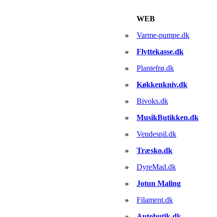
WEB
»
Varme-pumpe.dk
»
Flyttekasse.dk
»
Plantefrø.dk
»
Køkkenkniv.dk
»
Bivoks.dk
»
MusikButikken.dk
»
Vendespil.dk
»
Træsko.dk
»
DyreMad.dk
»
Jotun Maling
»
Filament.dk
»
Autobutik.dk