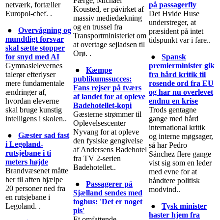
Færge, Michael
netværk, fortæller
på passagerfly
Kousted, er påvirket af
Europol-chef. .
Det Hvide Huse
massiv mediedækning
understreger, at
og en trussel fra
●
Overvågning og
præsident på intet
Transportministeriet om
mundtligt forsvar
tidspunkt var i fare..
at overtage sejladsen til
skal sætte stopper
Orø. .
for snyd med AI
●
Spansk
Gymnasielevernes
premierminister gik
●
Kæmpe
talerør efterlyser
fra hård kritik til
publikumssucces:
mere fundamentale
rosende ord fra EU
Fans rejser på tværs
ændringer af,
og har nu overlevet
af landet for at opleve
hvordan eleverne
endnu en krise
Badehotellet-kopi
skal bruge kunstig
Trods gentagne
Gæsterne strømmer til
intelligens i skolen..
gange med hård
Oplevelsescenter
international kritik
Nyvang for at opleve
●
Gæster sad fast
og interne møgsager,
den fysiske gengivelse
i Legoland-
så har Pedro
af Andersens Badehotel
rutsjebane i ti
Sánchez flere gange
fra TV 2-serien
meters højde
vist sig som en leder
Badehotellet..
Brandvæsenet måtte
med evne for at
her til aften hjælpe
håndtere politisk
●
Passagerer på
20 personer ned fra
modvind..
Sjælland sendes med
en rutsjebane i
togbus: 'Det er noget
Legoland. .
●
Tysk minister
pis'
haster hjem fra
Et omfattende