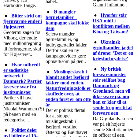
håbet..
Gianni Infantino..
Harboøre Tange. .
●
Ø mangler
●
Hvorfor står
●
Bitter strid om
børnefamilier –
USA midt i
fjernvarme ender i
kampagne skal lokke
konflikten mellem
Højesteret
dem
Kina og Taiwan?
.
Geotermi-sagen fra
Sejerø mangler
Viborg, der endte
børnefamilier, og
●
Ukrainsk
med millionregning
indbyggertallet falder.
grønthandler jagtet
til forbrugerne, skal
Derfor skal en ny
af drone: ’Det er en
for Højesteret..
kampagnevideo gøre
krigsforbrydelse’
.
opmærksom på øen..
●
Hvor udbredt
●
Ny britisk
er sadistiske
●
Muslingeskrab i
forsvarsminister
netværk i
blandt andet Isefjord
står stålfast bag
Danmark? Partier
lakker mod enden.
Danmark og
kræver svar fra
Naturfredningsfolk er
Grønland, men vil
justitsminster
skuffede over, at
ikke svare på, om
Partier vil have
enden først er om otte
han er klar til at
justitsminister
år
sende tropper til at
Nicolai Wammen (S)
Der er politisk flertal
forsvare øen
på banen med en
for at stoppe
Da Grønlands-krisen
redegørelse. .
muslingeskrab i
var på sit højeste
Isefjord, vestlige
sendte Storbritannien
●
Politiet deler
Østersø og Bælthavet
én officer til øen,
nyt billede af 15-