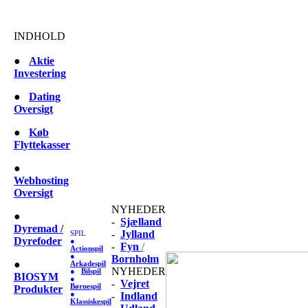
INDHOLD
●
Aktie
Investering
●
Dating
Oversigt
●
Køb
Flyttekasser
●
Webhosting
Oversigt
NYHEDER
●
-
Sjælland
Dyremad /
-
Jylland
SPIL
Dyrefoder
●
-
Fyn
/
Actionspil
●
Bornholm
●
Arkadespil
NYHEDER
●
Bilspil
BIOSYM
●
-
Vejret
Børnespil
Produkter
●
-
Indland
Klassiskespil