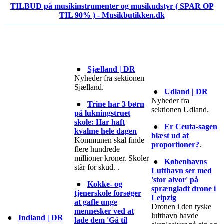
TILBUD på musikinstrumenter og musikudstyr ( SPAR OP
TIL 90% ) - Musikbutikken.dk
●
Sjælland | DR
Nyheder fra sektionen
Sjælland.
●
Udland | DR
Nyheder fra
●
Trine har 3 børn
sektionen Udland.
på lukningstruet
skole: Har haft
●
Er Ceuta-sagen
kvalme hele dagen
blæst ud af
Kommunen skal finde
proportioner?
.
flere hundrede
millioner kroner. Skoler
●
Københavns
står for skud. .
Lufthavn ser med
'stor alvor' på
●
Kokke- og
sprængladt drone i
tjenerskole forsøger
Leipzig
at gafle unge
Dronen i den tyske
mennesker ved at
lufthavn havde
●
Indland | DR
lade dem 'Gå til