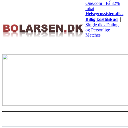
One.com - Få 82%
rabat
Helsegrossisten.dk -
|
Billig kosttilskud
Single.dk - Dating
og Personlige
Matches