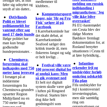
fremgår det, at hun
medlemmer til
melding om russisk
føler sig udnyttet og
klubben..
indblanding i
snydt af sin datter..
migrantkrisen: 'Jeg
●
Kommentarsporet
ville ikke blive
●
Østjyllands
koger, når 'Hr og Fru
overrasket'
Politi er blevet
Fisk' sælger ål på
På EU-hastemødet
politianmeldt for
Facebook
om Ceuta blev der
vanrøgt efter sag
I Karrebæksminde har
ifølge Morten
med 17 døde hunde
det skabt debat, at
Bødskov fremlagt
Ifølge politiet har
Karrebæksminde
dokumentation for, at
man kun brugt
Seafood sælger den
Rusland benytter
godkendte
kritisk truede ål, men
situationen i Ceuta til
hundepensionater. .
fiskerens fangst og salg
at føre hybridkrig..
er helt lovligt. .
●
Cheminova-
●
Infantino
forurening skal
●
Festival ville være
erkender fejl og
indkapsles med 750
100 procent digital for
undskylder forløb
meter lang jernvæg
at undgå kaos: Men
omkring udskældt
I forsøget på at
så gik systemet ned
Fifa-plan
inddæmme
Et helt nyt digitalt
Fifa undskylder for
forureningen fra
system skulle være gået
fejl i kontroversiel
Cheminova-grunden
i luften på Ringsted
investeringsplan,
opsætter Region
Festival. Starten blev
men slår samtidig
Midtjylland nu en
dog ikke helt
ring om
750 meter lang
gnidningsfri som
organisationen og
jernvæg ved