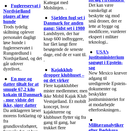
Kattegat med
Det kan være
●
Fuglereservat i
Molslinjen. .
vanskeligt at
Nordsjælland
beskytte sig mod
plages af løse
●
Sjælden fugl set i
små droner, der er
hunde
Danmark for anden
lette at bygge og
Trods tydelig
gang: Sidst set i 1980
modificere, vurderer
skiltning oplever
Landsbyen, der har
ekspert i militær
personalet dagligt
knap 600 indbyggere,
teknologi..
løse hunde i
har fået langt flere
fuglereservatet i
besøgende de seneste
●
USA’s
Rungstedlund i
dage, end de er vant til.
justitsministerium
Nordsjælland, og det
.
sagsøgt i Epstein-
går udover
sag
dyrelivet..
●
Kajakklub
New Mexico kræver
dropper klubhuset –
adgang til
●
En mor og
og det virker
uredigerede Epstein-
datter tiltalt for at
Flere kajakklubber
dokumenter og
smugle 67,2 kilo
mister medlemmer, men
beskylder
kokain til Danmark
ikke Mobil Kajak Klub
justitsministeriet for
- mor vidste det
Vestsjælland. Et mobilt
at modarbejde
ikke, siger datter
koncept, hvor
efterforskningen..
Da anklageren læser
kajakturene og
morens forklaring op
klubhuset flytter sig fra
●
fra
gang til gang, har
Militæranalytiker
grundlovsforhøret,
trukket flere
efter Bødskovs