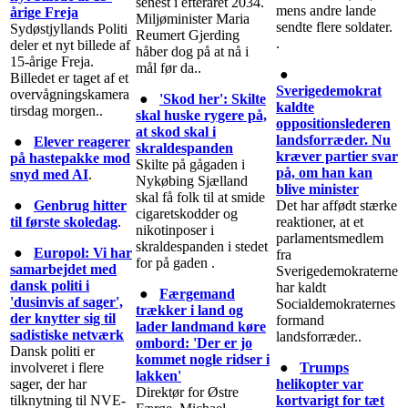
senest i efteråret 2034.
mens andre lande
årige Freja
Miljøminister Maria
sendte flere soldater.
Sydøstjyllands Politi
Reumert Gjerding
.
deler et nyt billede af
håber dog på at nå i
15-årige Freja.
mål før da..
●
Billedet er taget af et
Sverigedemokrat
overvågningskamera
●
'Skod her': Skilte
kaldte
tirsdag morgen..
skal huske rygere på,
oppositionslederen
at skod skal i
landsforræder. Nu
●
Elever reagerer
skraldespanden
kræver partier svar
på hastepakke mod
Skilte på gågaden i
på, om han kan
snyd med AI
.
Nykøbing Sjælland
blive minister
skal få folk til at smide
●
Genbrug hitter
Det har affødt stærke
cigaretskodder og
til første skoledag
.
reaktioner, at et
nikotinposer i
parlamentsmedlem
skraldespanden i stedet
●
Europol: Vi har
fra
for på gaden .
samarbejdet med
Sverigedemokraterne
dansk politi i
har kaldt
●
Færgemand
'dusinvis af sager',
Socialdemokraternes
trækker i land og
der knytter sig til
formand
lader landmand køre
sadistiske netværk
landsforræder..
ombord: 'Der er jo
Dansk politi er
kommet nogle ridser i
involveret i flere
●
Trumps
lakken'
sager, der har
helikopter var
Direktør for Østre
tilknytning til NVE-
kortvarigt for tæt