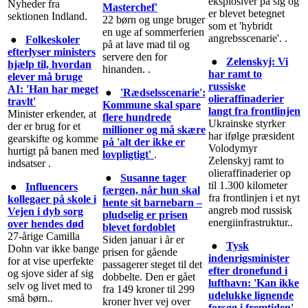
eksplosiver på sig og
Nyheder fra
Masterchef'
er blevet betegnet
sektionen Indland.
22 børn og unge bruger
som et 'hybridt
en uge af sommerferien
angrebsscenarie'. .
●
Folkeskoler
på at lave mad til og
efterlyser ministers
servere den for
●
Zelenskyj: Vi
hjælp til, hvordan
hinanden. .
har ramt to
elever må bruge
russiske
AI: 'Han har meget
●
'Rædselsscenarie':
olieraffinaderier
travlt'
Kommune skal spare
langt fra frontlinjen
Minister erkender, at
flere hundrede
Ukrainske styrker
der er brug for et
millioner og må skære
har ifølge præsident
gearskifte og komme
på 'alt der ikke er
Volodymyr
hurtigt på banen med
lovpligtigt'
.
Zelenskyj ramt to
indsatser .
olieraffinaderier op
●
Susanne tager
til 1.300 kilometer
●
Influencers
færgen, når hun skal
fra frontlinjen i et nyt
kollegaer på skole i
hente sit barnebarn –
angreb mod russisk
Vejen i dyb sorg
pludselig er prisen
energiinfrastruktur..
over hendes død
blevet fordoblet
27-årige Camilla
Siden januar i år er
●
Tysk
Dohn var ikke bange
prisen for gående
indenrigsminister
for at vise uperfekte
passagerer steget til det
efter dronefund i
og sjove sider af sig
dobbelte. Den er gået
lufthavn: 'Kan ikke
selv og livet med to
fra 149 kroner til 299
udelukke lignende
små børn..
kroner hver vej over
forsøg i fremtiden'