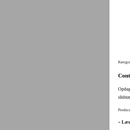
Katego
Cont
Opdag 
slidst
Produce
»
Læs