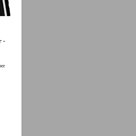
 -
per