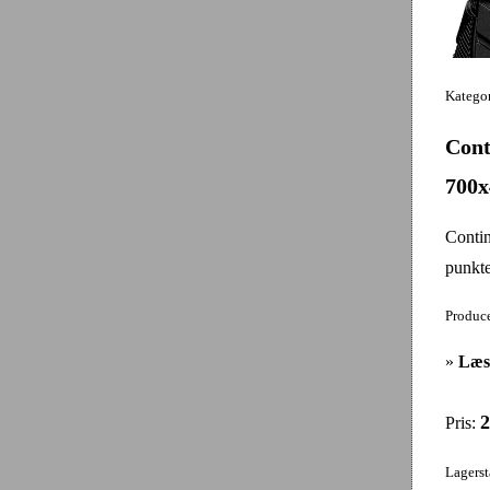
Kategor
Cont
700x
Contin
punkte
Produce
»
Læs
2
Pris:
Lagerst