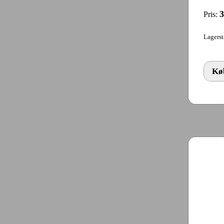
3
Pris:
Lagerst
Køb