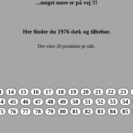
...meget mere er på vej !!!
Her finder du
1976
dæk og tilbehør.
Der vises 20 produkter pr side.
3
14
15
16
17
18
19
20
21
22
23
44
45
46
47
48
49
50
51
52
53
54
75
76
77
78
79
80
81
82
83
84
85