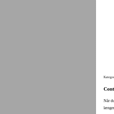
Kategor
Cont
Når du
længere