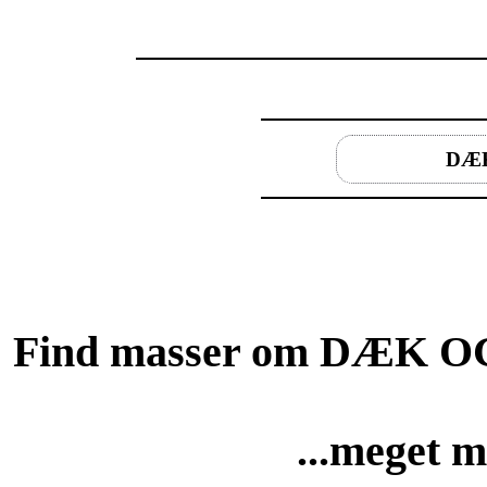
DÆ
Find masser om DÆK OG 
...meget m