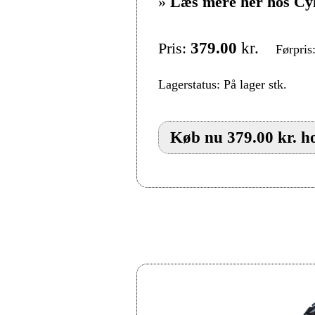
»
Læs mere her hos Cy
Pris:
379.00
kr.
Førpris
Lagerstatus: På lager stk.
Køb nu 379.00 kr. h