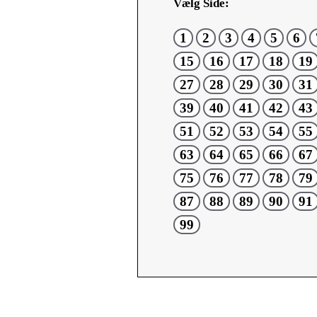
Vælg Side:
1
2
3
4
5
6
15
16
17
18
19
27
28
29
30
31
39
40
41
42
43
51
52
53
54
55
63
64
65
66
67
75
76
77
78
79
87
88
89
90
91
99