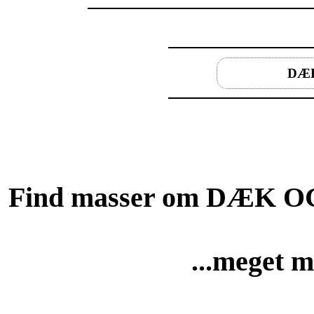
DÆ
Find masser om DÆK OG 
...meget m