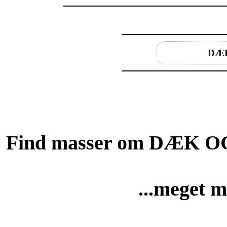
DÆ
Find masser om DÆK OG 
...meget m