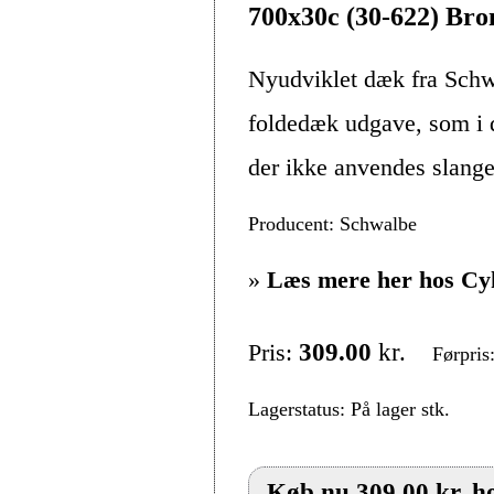
700x30c (30-622) Bro
Nyudviklet dæk fra Schw
foldedæk udgave, som i d
der ikke anvendes slange.
Producent: Schwalbe
»
Læs mere her hos Cy
Pris:
309.00
kr.
Førpris
Lagerstatus: På lager stk.
Køb nu 309.00 kr. h