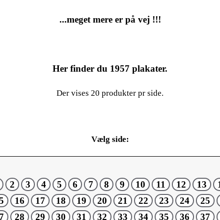
...meget mere er på vej !!!
Her finder du
1957
plakater.
Der vises 20 produkter pr side.
Vælg side:
2
3
4
5
6
7
8
9
10
11
12
13
5
16
17
18
19
20
21
22
23
24
25
7
28
29
30
31
32
33
34
35
36
37