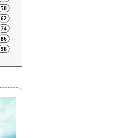
50
62
74
86
98