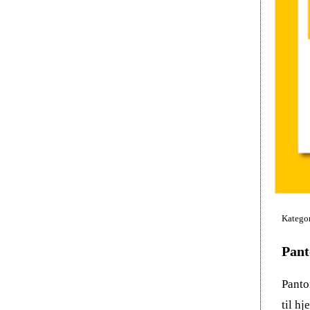
Kategor
Pant
Panto
til h