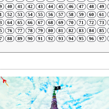
9
40
41
42
43
44
45
46
47
48
49
1
52
53
54
55
56
57
58
59
60
61
3
64
65
66
67
68
69
70
71
72
73
5
76
77
78
79
80
81
82
83
84
85
7
88
89
90
91
92
93
94
95
96
97