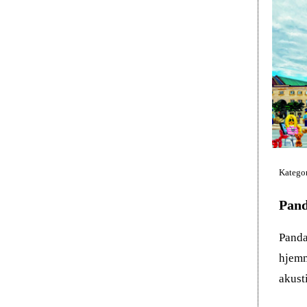
Kategor
Pand
Panda
hjemm
akust