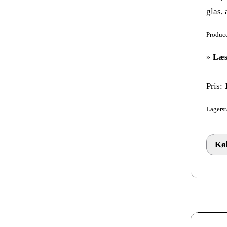
glas,
Produce
»
Læs
Pris:
Lagerst
Køb