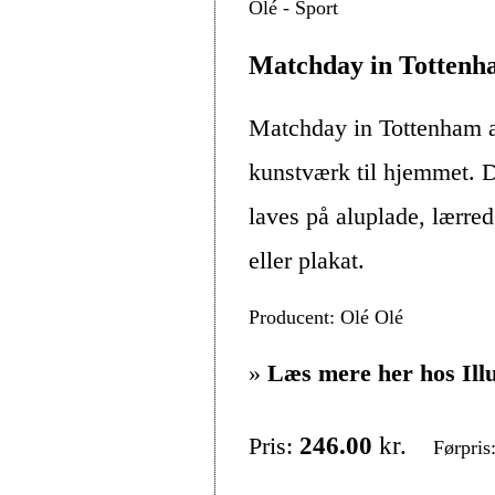
Olé - Sport
Matchday in Tottenh
Matchday in Tottenham a
kunstværk til hjemmet. D
laves på aluplade, lærre
eller plakat.
Producent: Olé Olé
»
Læs mere her hos Ill
Pris:
246.00
kr.
Førpris